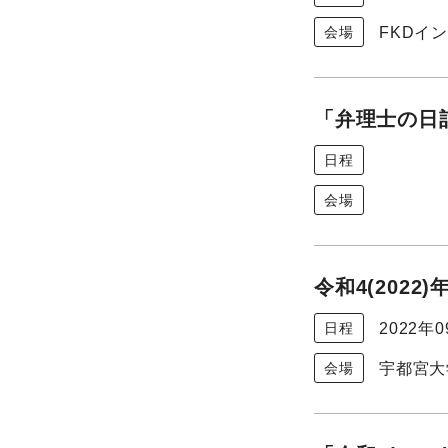
FKDイ
会場
「弁理士の日
日程
会場
令和4(202
2022年
日程
宇都宮大
会場