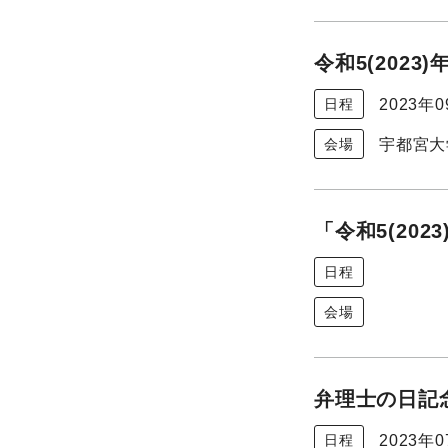
令和5(202
2023年
日程
宇都宮大
会場
「令和5(20
日程
会場
弁理士の日記念
2023年
日程