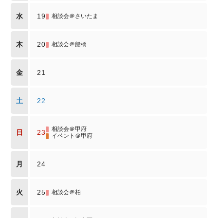
水
19
相談会＠さいたま
木
20
相談会＠船橋
金
21
土
22
相談会＠甲府
日
23
イベント＠甲府
月
24
火
25
相談会＠柏