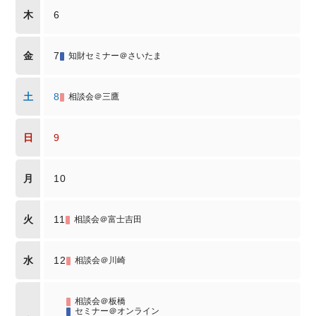
木
6
金
7
知財セミナー＠さいたま
土
8
相談会＠三鷹
日
9
月
10
火
11
相談会＠富士吉田
水
12
相談会＠川崎
相談会＠板橋
セミナー＠オンライン