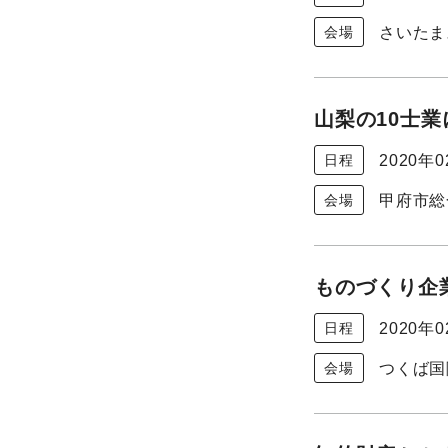
さいたま
会場
山梨の10士
2020年
日程
甲府市総
会場
ものづくり企業
2020年
日程
つくば国
会場